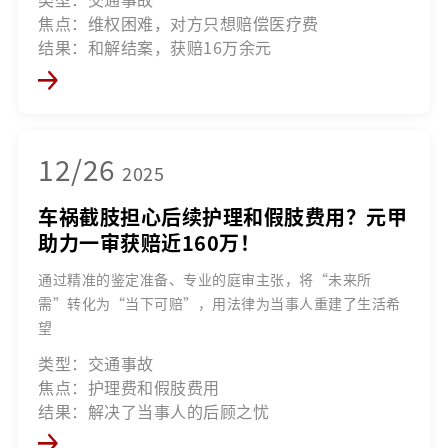
焦点：维权困难，对方只想赔偿医疗费
结果：和解结案，获赔16万余元
12/26
2025
车祸截肢担心后续护理和假肢费用？元甲
助力一审获赔近160万！
通过精准的鉴定准备、专业的庭审主张，将“未来所
需”转化为“当下可赔”，用法律为当事人重建了生活希
望
类型：交通事故
焦点：护理费和假肢费用
结果：解决了当事人的后顾之忧