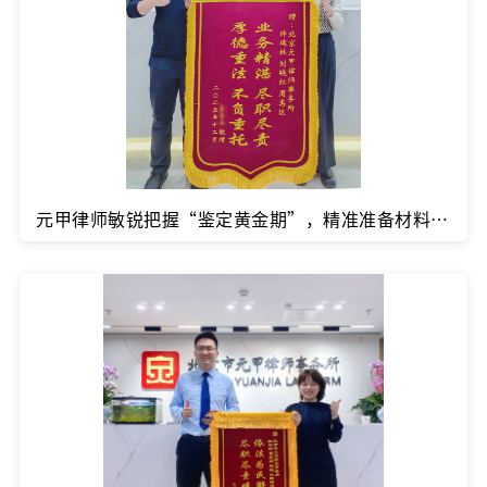
元甲律师敏锐把握“鉴定黄金期”，精准准备材料，一举突破难关，成功评定十级伤残