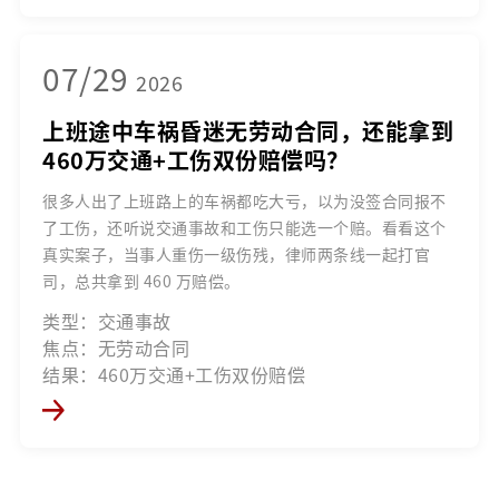
07/29
2026
上班途中车祸昏迷无劳动合同，还能拿到
460万交通+工伤双份赔偿吗？
很多人出了上班路上的车祸都吃大亏，以为没签合同报不
了工伤，还听说交通事故和工伤只能选一个赔。看看这个
真实案子，当事人重伤一级伤残，律师两条线一起打官
司，总共拿到 460 万赔偿。
类型：交通事故
焦点：无劳动合同
结果：460万交通+工伤双份赔偿