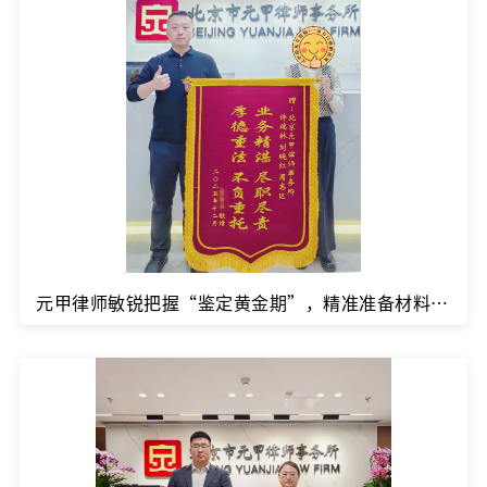
元甲律师敏锐把握“鉴定黄金期”，精准准备材料，一举突破难关，成功评定十级伤残