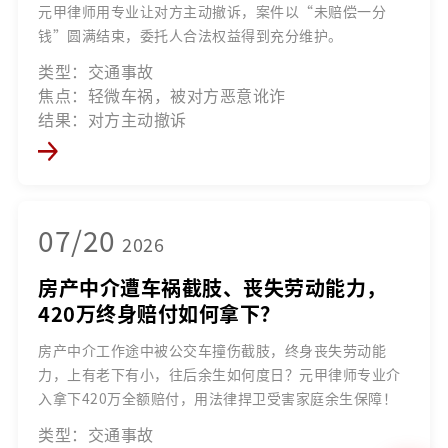
元甲律师用专业让对方主动撤诉，案件以“未赔偿一分
钱”圆满结束，委托人合法权益得到充分维护。
类型：交通事故
焦点：轻微车祸，被对方恶意讹诈
结果：对方主动撤诉
07/20
2026
房产中介遭车祸截肢、丧失劳动能力，
420万终身赔付如何拿下？
房产中介工作途中被公交车撞伤截肢，终身丧失劳动能
力，上有老下有小，往后余生如何度日？元甲律师专业介
入拿下420万全额赔付，用法律捍卫受害家庭余生保障！
类型：交通事故