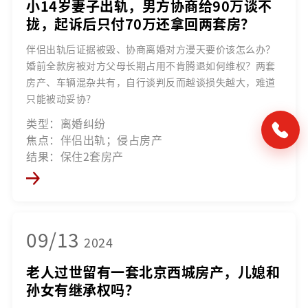
小14岁妻子出轨，男方协商给90万谈不
拢，起诉后只付70万还拿回两套房？
伴侣出轨后证据被毁、协商离婚对方漫天要价该怎么办？
婚前全款房被对方父母长期占用不肯腾退如何维权？两套
房产、车辆混杂共有，自行谈判反而越谈损失越大，难道
只能被动妥协？
类型：离婚纠纷
焦点：伴侣出轨；侵占房产
结果：保住2套房产
09/13
2024
老人过世留有一套北京西城房产，儿媳和
孙女有继承权吗？