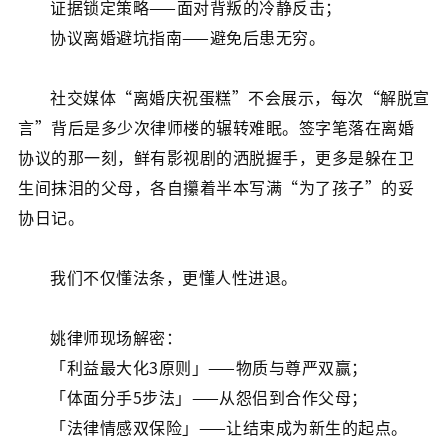
证据锁定策略——面对背叛的冷静反击；
协议离婚避坑指南——避免后患无穷。
社交媒体“离婚庆祝蛋糕”不会展示，每次“解脱宣
言”背后是多少次律师楼的辗转难眠。签字笔落在离婚
协议的那一刻，鲜有影视剧的洒脱握手，更多是躲在卫
生间抹泪的父母，各自攥着半本写满“为了孩子”的妥
协日记。
我们不仅懂法条，更懂人性进退。
姚律师现场解密：
「利益最大化3原则」——物质与尊严双赢；
「体面分手5步法」——从怨侣到合作父母；
「法律情感双保险」——让结束成为新生的起点。