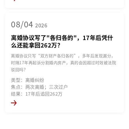
08/04
2026
离婚协议写了"各归各的"，17年后凭什
么还能拿回262万？
离婚协议只写“双方财产各归各的”，多年后发现漏分，
时隔17年再起诉分割婚内房产，真的会因超过时效被法院
驳回吗？
类型：离婚纠纷
焦点：两次离婚；三次过户
结果：17年后追回262万