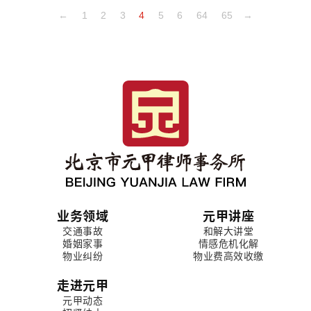
←
1
2
3
4
5
6
64
65
→
业务领域
元甲讲座
交通事故
和解大讲堂
婚姻家事
情感危机化解
物业纠纷
物业费高效收缴
走进元甲
元甲动态