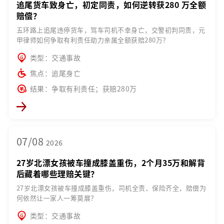
追尾货车致身亡，初定同责，如何逆转获280 万全额
赔偿？
五环路上追尾违停货车，驾车司机不幸身亡，交警初判同责，元
甲律师如何争取有利责任助力亲属全额获赔280万？
类型：交通事故
焦点：追尾身亡
结果：争取有利责任；获赔280万
07/08
2026
27岁北漂女孩被车撞成膝盖重伤，2个月35万和解背
后藏着哪些理赔关键？
27岁北漂女孩被车撞成膝盖重伤，司机全责、保险齐全，赔偿为
何依然让一家人一筹莫展？
类型：交通事故