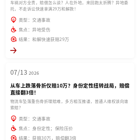
车祸对方全责，赔偿怎么谈？人在外地，来回跑太折腾？异地委
托，不走诉讼快速拿满29万和解款！
类型：交通事故
焦点：异地受伤
结果：和解快速获赔29万
07/13
2026
从车上跌落骨折仅赔10万？身份定性扭转战局，赔偿
直接翻3倍！
物流车坠落重伤骨折理赔难，多方相互推诿，普通人维权该向谁
索赔？
类型：交通事故
焦点：身份定性；保险压价
结果：获赔30万，赔偿翻3倍