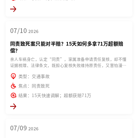
07/10
2026
同责致死案只能对半赔？15天如何多拿71万超额赔
偿？
亲人车祸身亡，认定“同责”，家属准备申请责任复核，却不懂
证据梳理、法律条文，既担心复核失败维持原责任，又害怕漫长
诉讼耗光心力……
类型：交通事故
焦点：同责致死
结果：15天快速调解；超额获赔71万
07/09
2026