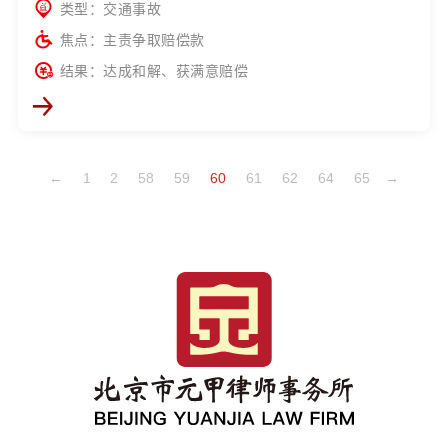
类型：交通事故
焦点：主责争取赔偿款
结果：达成和解、获满意赔偿
←
1
2
58
59
60
61
62
64
65
→