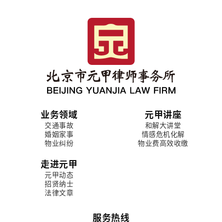
业务领域
元甲讲座
交通事故
和解大讲堂
婚姻家事
情感危机化解
物业纠纷
物业费高效收缴
走进元甲
元甲动态
招贤纳士
法律文章
服务热线