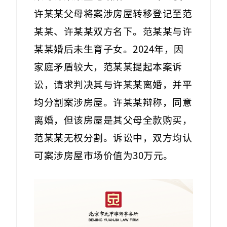
许某某父母将案涉房屋转移登记至范
某某、许某某双方名下。范某某与许
某某婚后未生育子女。2024年，因
家庭矛盾较大，范某某提起本案诉
讼，请求判决其与许某某离婚，并平
均分割案涉房屋。许某某辩称，同意
离婚，但该房屋是其父母全款购买，
范某某无权分割。诉讼中，双方均认
可案涉房屋市场价值为30万元。