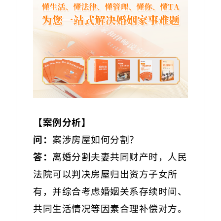
【
案例分析】
问：
案涉房屋如何分割？
答：
离婚分割夫妻共同财产时，人民
法院可以判决房屋归出资方子女所
有，并综合考虑婚姻关系存续时间、
共同生活情况等因素合理补偿对方。