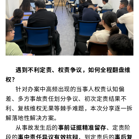
遇到不利定责、权责争议，如何全程翻盘维
权？
针对办案中高频出现的当事人权责认知偏
差、多方事故责任划分争议、初次定责结果不
利、复核维权无果等棘手难题，本次分享逐一拆
解落地性解决方案。
从事故发生后的
事前证据精准留存
、定责阶
段的
事中责任异议有效抗辩
，到定责后的
事后复