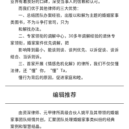
业界有着良好的口碑，深受当事人的信赖和认可。
而我们优于其他律师的三大优势：
一、总结团队办案经验，出版以和解为主题的婚姻家事
类图书，不为斗争打官司，只为
和解找办法。
二、专家领衔的调解中心，30多年调解经验的退休专
家领衔，婚家案件优先调解，把
影响降到最小，能谈则谈、谈判优先、以诉促谈、谈诉
结合、当诉则诉。
三、首家开展《情感危机化解》的律所，我们不仅仅懂
法律，还“懂”你，“懂”Ta，
懂行为背后的原因，促进家庭和睦。
编辑推荐
由资深律师、元甲律所高级合伙人姚平及其带领的婚姻
家事团队倾情共创，汇聚团队处理婚姻家事类纠纷的经典
案例和智慧结晶。