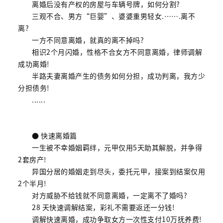
离婚后没有产权的房屋与车辆号牌，如何分割?
三观不合、男方“巨婴”、婆婆重男轻女.…….离不
离?
一方不同意离婚，就真的离不掉吗?
相识2个月闪婚，性格不合女方不同意离婚，律师调解
成功离婚!
半路夫妻离婚产生的债务如何分担，成功判离，我方少
分担债务!
......
● 快速离婚篇
一生被不幸婚姻羁绊，元甲仅用5天助其解脱，并争得
2套房产!
异国分居的婚姻走到尽头，委托元甲，接案到结案仅用
2个半月!
对方威胁不给钱就不同意离婚，一定离不了婚吗?
28 天快速调解结案，彩礼不需要返还一分钱!
调解快速离婚，成功争取女方一次性支付10万抚养费!