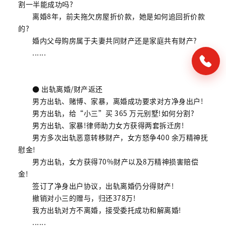
割一半能成功吗?
离婚8年，前夫拖欠房屋折价款，她是如何追回折价款
的?
婚内父母购房属于夫妻共同财产还是家庭共有财产?
......
● 出轨离婚/财产返还
男方出轨、赌博、家暴，离婚成功要求对方净身出户!
男方出轨，给“小三”买 365 万元别墅!如何分割?
男方出轨、家暴!律师助力女方获得两套拆迁房!
男方多次出轨恶意转移财产，女方怒争400 余万精神抚
慰金!
男方出轨，女方获得70%财产以及8万精神损害赔偿
金!
签订了净身出户协议，出轨离婚仍分得财产!
撤销对小三的赠与，归还378万!
我方出轨对方不离婚，接受委托成功和解离婚!
......