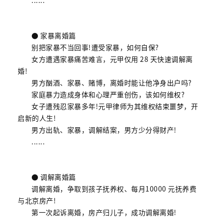
● 家暴离婚篇
别把家暴不当回事!遭受家暴，如何自保?
女方遭遇家暴痛苦难言，元甲仅用 28 天快速调解离
婚!
男方酗酒、家暴、赌博，离婚时能让他净身出户吗?
家庭暴力造成身体和心理严重创伤，该如何维权?
女子遭残忍家暴多年!元甲律师为其维权结束噩梦，开
启新的人生!
男方出轨、家暴，调解结案，男方少分得财产!
......
● 调解离婚篇
调解离婚，争取到孩子抚养权、每月10000 元抚养费
与北京房产!
第一次起诉离婚，房产归儿子，成功调解离婚!