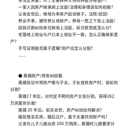
一家人因房产继承闹上法庭!法理和亲情该如何权衡?
父亲去世后，继母为争房产起诉继子，法院:驳回!
养女不孝，褫夺养父母财产，养母一怒之下告上法庭!
因拆迁款纠纷亲兄妹闹上法庭，拆迁款到底怎么分?
宅基地上地址与户口本上地址不一致，怎么正确继承遗
产?
手写证明是否属于遗嘱?财产应怎么分配?
......
● 离婚财产/债务纠纷篇
离婚协议中将房产赠与子女，子女放弃房产时，该如何
分割?
离婚17 年后，对约定不明的房产主张分割，获得262
万房屋折价款!
离婚 20 年后，前夫去世，房产纠纷如何解决?
婚前借名买房，婚后过户，属于夫妻共同财产吗?
父亲为儿子儿媳出资 300 万购房，离婚时儿媳要求分