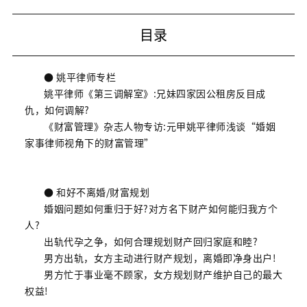
目录
● 姚平律师专栏
姚平律师《第三调解室》:兄妹四家因公租房反目成
仇，如何调解?
《财富管理》杂志人物专访:元甲姚平律师浅谈“婚姻
家事律师视角下的财富管理”
● 和好不离婚/财富规划
婚姻问题如何重归于好?对方名下财产如何能归我方个
人?
出轨代孕之争，如何合理规划财产回归家庭和睦?
男方出轨，女方主动进行财产规划，离婚即净身出户!
男方忙于事业毫不顾家，女方规划财产维护自己的最大
权益!
......