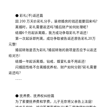
● 彩礼(不)返还篇
因 200 万天价彩礼分手，装修婚房的钱还能要回来吗?
离婚时，彩礼需要返还吗?婚后财产如何处理呢?
结婚6个月起诉离婚，我方成功争取彩礼不返还!
第一次起诉即判离，成功争取被告返还原告彩礼20万
元整!
婚前转账是否为彩礼?婚前转账的款项是否应予以返还
给对方!
结婚一年起诉离婚，钻戒、婚宴礼金不用返还!
闪婚因性格不合离婚抚养权、财产如何分割?彩礼需要
返还吗?
......
● 抚养费、抚养权纠纷篇
为了索要抚养费和学费，儿子无奈将父亲告上法庭!
被丈夫偷拍、被迫签署离婚协议!看元甲律师如何帮女