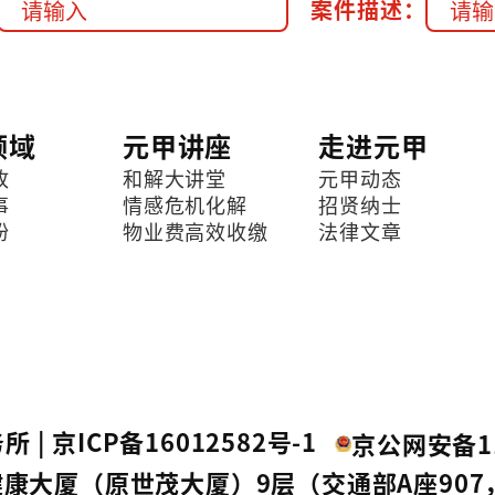
案件描述：
领域
元甲讲座
走进元甲
故
和解大讲堂
元甲动态
事
情感危机化解
招贤纳士
纷
物业费高效收缴
法律文章
所 |
京ICP备16012582号-1
京公网安备11
康大厦（原世茂大厦）9层（交通部A座907