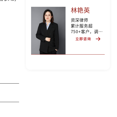
案件300+件，其
中和解率达60%
林艳英
以上，好评率超
90%以上
资深律师
累计服务超
750+客户，调解
率达60%以上，
好评率达95%以
上