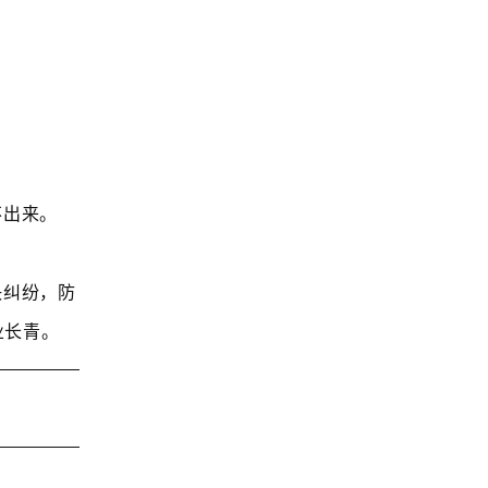
不出来。
决纠纷，防
业长青。