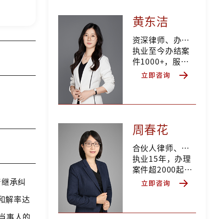
户超过10万+，案
件和解率高达
黄东洁
60%以上，成功
协助客户处置资
资深律师、办案二部负责人
产总值突破5300
执业至今办结案
亿
件1000+，服务
人数7000+，代
理涉千万资产案
件100+，涉亿资
产案件10+，累计
收到委托人锦
旗、奖杯500+，
周春花
客户好评率90%
以上
合伙人律师、办案一部负责人
执业15年，办理
案件超2000起，
服务人数超
产继承纠
10000人，代理
和解率达
涉亿资产案件15
件，涉千万资产
当事人的