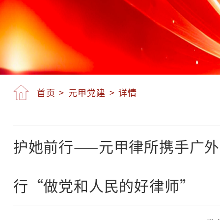
首页
>
元甲党建
>
详情
护她前行——元甲律所携手广
行“做党和人民的好律师”