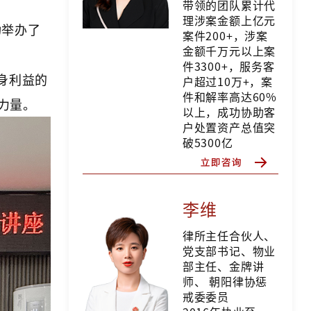
带领的团队累计代
理涉案金额上亿元
功举办了
案件200+，涉案
金额千万元以上案
件3300+，服务客
身利益的
户超过10万+，案
件和解率高达60%
力量。
以上，成功协助客
户处置资产总值突
破5300亿
李维
律所主任合伙人、
党支部书记、物业
部主任、金牌讲
师、 朝阳律协惩
戒委委员