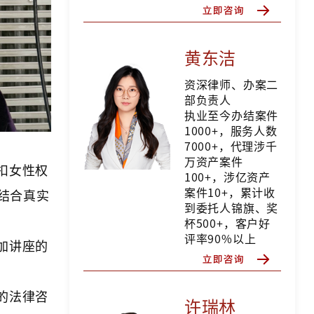
黄东洁
资深律师、办案二
部负责人
执业至今办结案件
1000+，服务人数
7000+，代理涉千
万资产案件
扣女性权
100+，涉亿资产
案件10+，累计收
结合真实
到委托人锦旗、奖
杯500+，客户好
评率90%以上
加讲座的
的法律咨
许瑞林