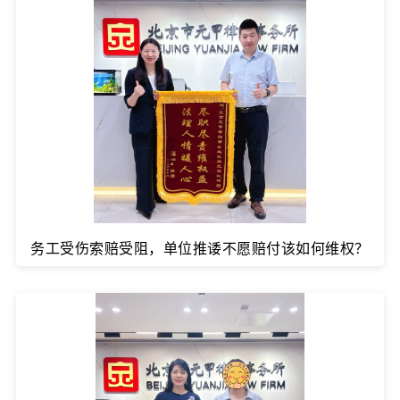
务工受伤索赔受阻，单位推诿不愿赔付该如何维权？