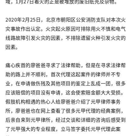
域，1月27日着火的正是被堆放的废旧纸壳及杂物。
2020年2月25日，北京市朝阳区公安消防支队对本次火
灾事故作出认定。火灾起火原因可排除用火不慎和电气
线路故障引发火灾的因素，不排除遗留火种引发火灾的
因素。
痛心疾首的廖爸爸寻求了法律帮助，但是在寻求法律帮
助的路上并不顺利，首次代理这起案件的律师并不专
业，在申请做伤残及其他项目的鉴定上乱成一团，很多
应该赔偿的项目没有申请，这会使索赔金额大大受损。
假肢机构相遇的热心人给廖爸爸介绍了元甲律师事务
所，廖爸爸也在网上查看了很多元甲代理的经典案例，
后亲自来到元甲律所，经过交谈和详细的咨询后感受到
了元甲强大的专业程度，立马签字委托元甲代理此案