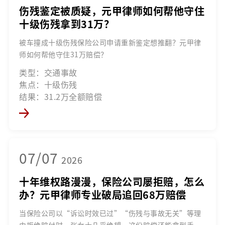
伤残鉴定被质疑，元甲律师如何帮他守住
十级伤残拿到31万？
被车撞成十级伤残保险公司申请重新鉴定想推翻？元甲律
师如何帮他守住31万赔偿？
类型：交通事故
焦点：十级伤残
结果：31.2万全额赔偿
07/07
2026
十年维权路漫漫，保险公司屡拒赔，怎么
办？元甲律师专业破局追回68万赔偿
当保险公司以“诉讼时效已过”“伤残与事故无关”等理
由拒绝赔付时，张女士几乎绝望，这份赔偿还能拿到手