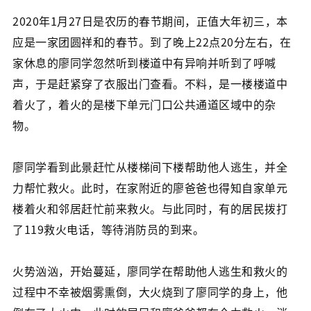
2020年1月27日是农历的春节期间，正值大年初三，本
应是一家团圆祥和的春节。到了晚上22点20分左右，在
家休息的廖同学忽然听到楼道中有异响并听到了呼喊
声，于是赶紧穿了衣服出门查看。不料，是一楼楼道中
着火了，着火的是楼下单元门口公共通道区域中的杂
物。
廖同学看到此景赶忙从楼梯间下楼帮助他人逃生，并全
力帮忙救火。此时，在家附近的廖爸爸也得知自家单元
楼着火和邻居赶忙前来救火。与此同时，有的居民拨打
了119救火电话，等待消防员的到来。
火势汹汹，开始蔓延，廖同学在帮助他人逃生和救火的
过程中不幸被烟雾熏倒，大火烧到了廖同学的身上，他