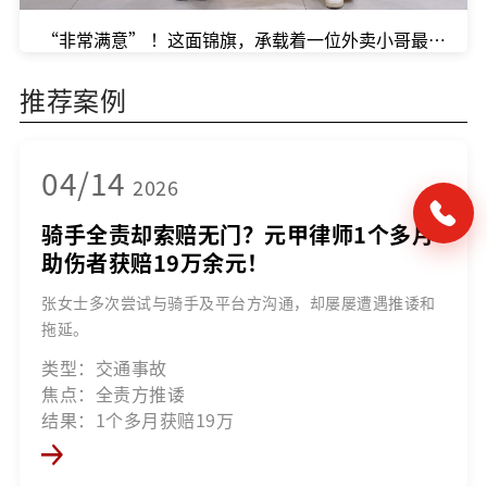
“非常满意” ！这面锦旗，承载着一位外卖小哥最朴实的
推荐案例
04/14
2026
骑手全责却索赔无门？元甲律师1个多月
助伤者获赔19万余元！
张女士多次尝试与骑手及平台方沟通，却屡屡遭遇推诿和
拖延。
类型：交通事故
焦点：全责方推诿
结果：1个多月获赔19万