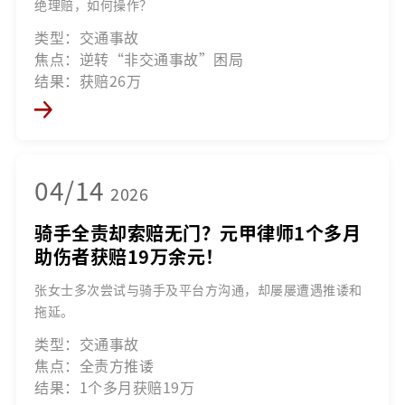
绝理赔，如何操作？
类型：交通事故
焦点：逆转“非交通事故”困局
结果：获赔26万
04/14
2026
骑手全责却索赔无门？元甲律师1个多月
助伤者获赔19万余元！
张女士多次尝试与骑手及平台方沟通，却屡屡遭遇推诿和
拖延。
类型：交通事故
焦点：全责方推诿
结果：1个多月获赔19万