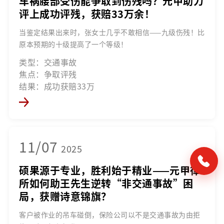
车祸腰部受伤能争取到伤残吗？元甲助力
评上成功评残，获赔33万余！
当鉴定结果出来时，张女士几乎不敢相信——九级伤残！比
原本预期的十级提高了一个等级！
类型：交通事故
焦点：争取评残
结果：成功获赔33万
11/07
2025
硕果源于专业，胜利始于精业——元甲律
所如何助王先生逆转“非交通事故”困
局，获赠诗意锦旗？
客户被作业的吊车碰倒，保险公司以不是交通事故为由拒