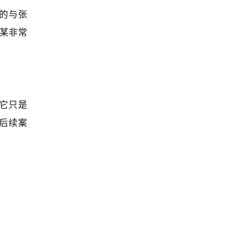
的与张
高某非常
它只是
后续案