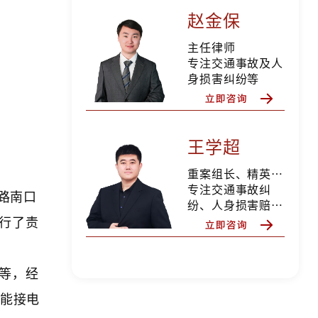
赵金保
主任律师
专注交通事故及人
身损害纠纷等
王学超
重案组长、精英律师
专注交通事故纠
路南口
纷、人身损害赔
偿、合同纠纷、婚
行了责
姻家事等
等，经
还能接电