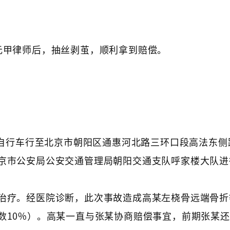
元甲律师后，抽丝剥茧，顺利拿到赔偿。
。
动自行车行至北京市朝阳区通惠河北路三环口段高法东侧
京市公安局公安交通管理局朝阳交通支队呼家楼大队进
治疗。经医院诊断，此次事故造成高某左桡骨远端骨折
数10%）。高某一直与张某协商赔偿事宜，前期张某