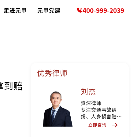
400-999-2039
走进元甲
元甲党建
优秀律师
拿到赔
刘杰
资深律师
专注交通事故纠
纷、人身损害赔偿
等