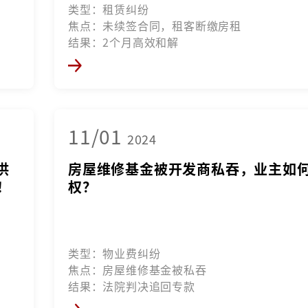
类型：租赁纠纷
焦点：未续签合同，租客断缴房租
结果：2个月高效和解
11/01
2024
供
房屋维修基金被开发商私吞，业主如
！
权？
类型：物业费纠纷
焦点：房屋维修基金被私吞
结果：法院判决追回专款