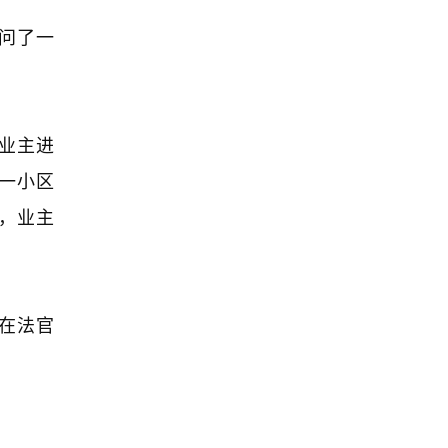
管理体制，为上百
问了一
家企业提供法律顾
问服务。主要负责
企业法律咨询、法
律顾问、项目谈
判、防范法律风
业主进
险、执行国家法
律、法规，依法对
一小区
企业重大经营决策
提出法律意见、参
，业主
与起草、审核企业
重要的规章制度、
合同审核及签订、
企业的诉讼和非诉
讼等法律事务工
在法官
作。