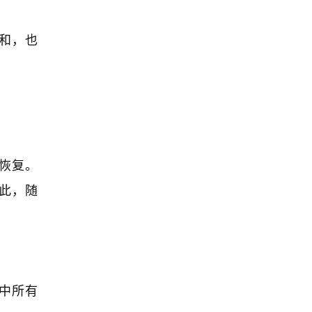
和，也
恢复。
此，随
中所有