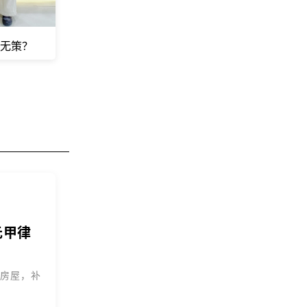
手无策？
元甲律
退房屋，补