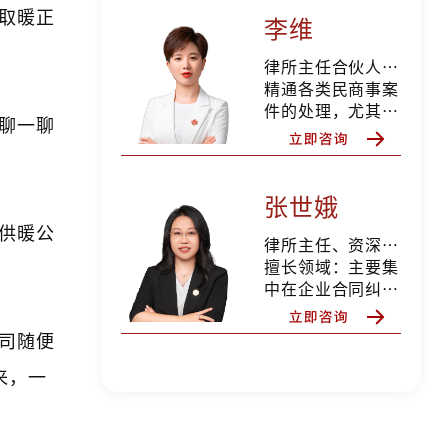
取暖正
供常年法律顾问服
李维
务，服务企业类型
包括物业公司、供
律所主任合伙人、党支部书记、物业部主任
暖公司、地产公司
精通各类民商事案
等。 主要负责企
件的处理，尤其擅
聊一聊
业法律咨询、法律
长物业领域纠纷、
顾问、项目谈判、
公司领域纠纷、各
防范法律风险、执
类合同纠纷、债权
行国家法律、法
债务等各类诉讼及
张世娥
规，依法对企业重
非诉讼法律服务。
供暖公
大经营决策提出法
为全国多家大型央
律所主任、资深办案律师
律意见、参与起
企、国企、私企等
擅长领域：主要集
草、审核企业重要
单位提供常年法律
中在企业合同纠
的规章制度、合同
顾问服务，李维律
纷、物业纠纷、人
审核及签订、企业
师作为企业法律顾
身损害赔偿纠纷、
司随便
的诉讼和非诉讼等
问团队负责人，历
交通事故纠纷、婚
法律事务工作，具
经多年风雨、稳步
来，一
姻家庭纠纷、遗产
有丰富的实战经
发展，专业的律师
继承纠纷等诉讼事
验。
团队、综合化的服
务。
务领域、公司化的