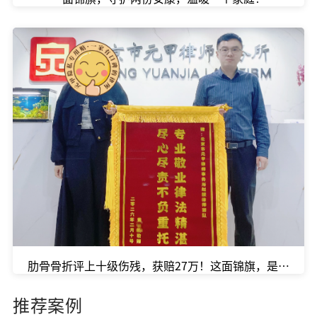
肋骨骨折评上十级伤残，获赔27万！这面锦旗，是伤者重
推荐案例