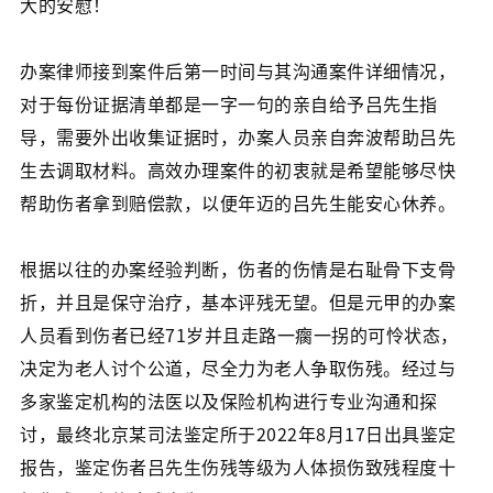
大的安慰！
办案律师接到案件后第一时间与其沟通案件详细情况，
对于每份证据清单都是一字一句的亲自给予吕先生指
导，需要外出收集证据时，办案人员亲自奔波帮助吕先
生去调取材料。高效办理案件的初衷就是希望能够尽快
帮助伤者拿到赔偿款，以便年迈的吕先生能安心休养。
根据以往的办案经验判断，伤者的伤情是右耻骨下支骨
折，并且是保守治疗，基本评残无望。但是元甲的办案
人员看到伤者已经71岁并且走路一瘸一拐的可怜状态，
决定为老人讨个公道，尽全力为老人争取伤残。经过与
多家鉴定机构的法医以及保险机构进行专业沟通和探
讨，最终北京某司法鉴定所于2022年8月17日出具鉴定
报告，鉴定伤者吕先生伤残等级为人体损伤致残程度十