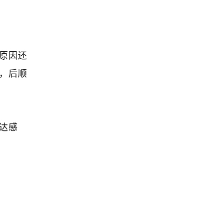
原因还
，后顺
达感