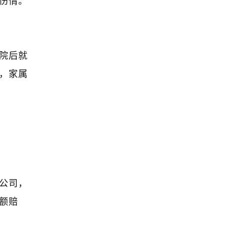
院后就
，家属
公司，
额赔