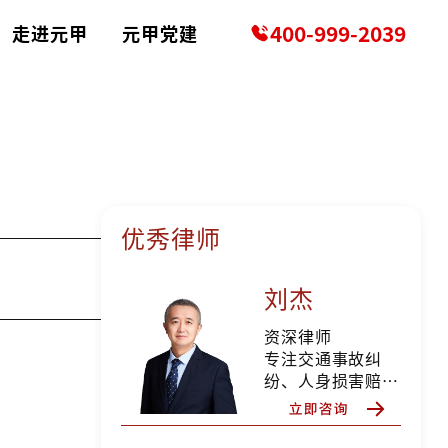
400-999-2039
走进元甲
元甲党建
优秀律师
？
刘杰
资深律师
专注交通事故纠
纷、人身损害赔偿
等