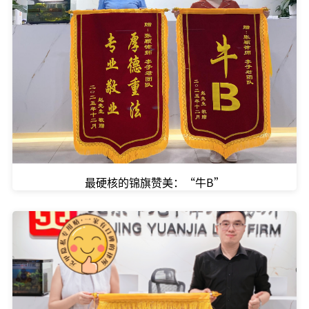
最硬核的锦旗赞美：“牛B”