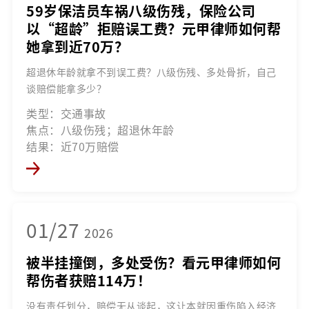
59岁保洁员车祸八级伤残，保险公司
以“超龄”拒赔误工费？元甲律师如何帮
她拿到近70万？
超退休年龄就拿不到误工费？八级伤残、多处骨折，自己
谈赔偿能拿多少？
类型：交通事故
焦点：八级伤残；超退休年龄
结果：近70万赔偿
01/27
2026
被半挂撞倒，多处受伤？看元甲律师如何
帮伤者获赔114万！
没有责任划分，赔偿无从谈起，这让本就因重伤陷入经济