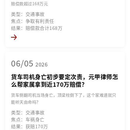
赔偿款超过168万元
类型：交通事故
焦点：争取有利责任
结果：赔偿款合计168万
06/05
2026
货车司机身亡初步要定次责，元甲律师怎
么帮家属拿到近170万赔偿？
货车侧翻司机当场身亡，顶梁柱倒下了，这个家难道就只
能听天由命吗？
类型：交通事故
焦点：车祸身亡
结果：获赔170万