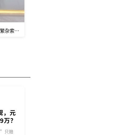
？”
对繁杂索赔无从应对？
规，元
9万？
规”只赔