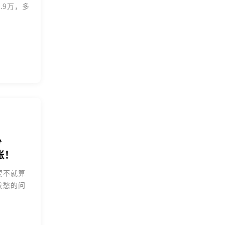
.9万，多
少
账！
要不就算
发愁的问