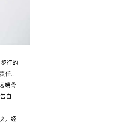
将步行的
责任。
远端骨
原告自
决，经