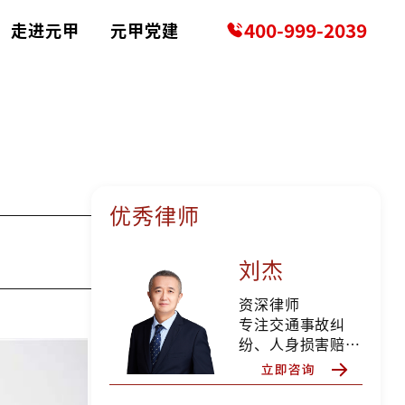
400-999-2039
走进元甲
元甲党建
优秀律师
刘杰
资深律师
专注交通事故纠
纷、人身损害赔偿
等