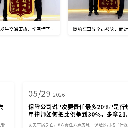
发生交通事故，伤者慌了“这算工伤吗？公司认吗？理赔怎么走
网约车事故全责被诉，面
05/29
2026
高
保险公司说"次要责任最多20%"是行
甲律师如何把比例争到30%，多拿21.
么都
丈夫车祸身亡，6方责任方踢皮球，保险公司按“行