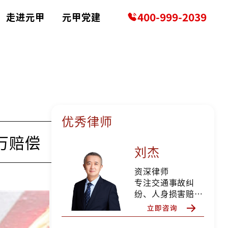
400-999-2039
走进元甲
元甲党建
优秀律师
万赔偿
刘杰
资深律师
专注交通事故纠
纷、人身损害赔偿
等