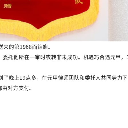
送来的第1968面锦旗。
伤，委托他所在一审时农转非未成功。机遇巧合遇元甲，
到了晚上19点多，在元甲律师团队和委托人共同努力
部由对方支付。
。