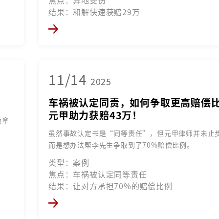
焦点：异地受伤
结果：和解快速获赔29万
11/14
2025
？
车祸被认定同责，如何争取更高赔偿
元甲助力获赔43万！
额拿
虽然事故认定书是“同等责任”，但元甲律师并未止
而是想办法帮李先生争取到了70%赔偿比例。
类型：案例
焦点：车祸被认定同等责任
结果：让对方承担70%的赔偿比例