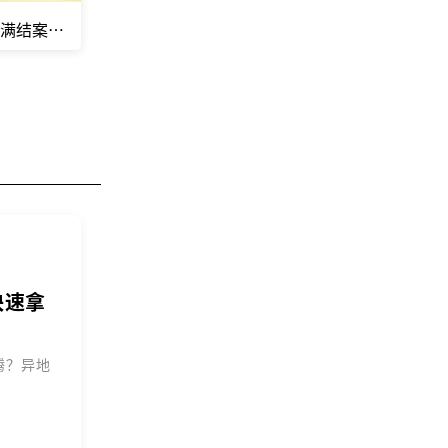
圆满结案，伤者顺利拿到赔偿
快速拿
腾？异地