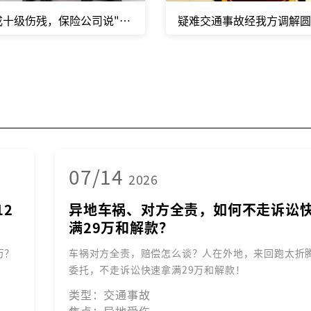
利和解到账！
成十级伤残，保险公司说"已经赔过了，一次性了结"，怎么办？
疑难交通事故经我方调解
07/14
2026
2
异地车祸、对方全责，如何不走诉讼
满29万和解款？
万？
车祸对方全责，赔偿怎么谈？人在外地，来回跑太折
委托，不走诉讼快速拿满29万和解款！
类型：交通事故