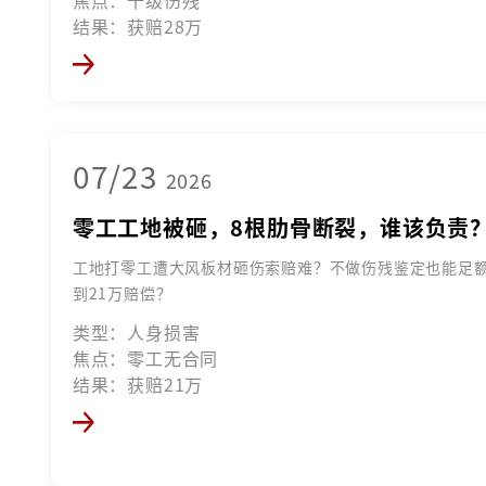
焦点：十级伤残
结果：获赔28万
07/23
2026
零工工地被砸，8根肋骨断裂，谁该负责
工地打零工遭大风板材砸伤索赔难？不做伤残鉴定也能足
到21万赔偿？
类型：人身损害
焦点：零工无合同
结果：获赔21万