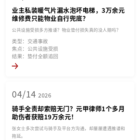
业主私装暖气片漏水泡坏电梯，3万余元
维修费只能物业自行兜底？
公共设施受损多方推诿？物业垫付损失真的没人赔吗？
类型：交通事故
焦点：公共设施受损
结果：垫付全额追回
04/14
2026
骑手全责却索赔无门？元甲律师1个多月
助伤者获赔19万余元！
张女士多次尝试与骑手及平台方沟通，却屡屡遭遇推诿和
拖延。