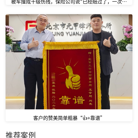
被车撞成十级伤残，保险公司说"已经赔过了，一次性了结
客户的赞美简单粗暴“👍+靠谱”
推荐案例