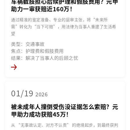
车祸截肢担心后续护理和假肢费用？元甲
助力一审获赔近160万！
通过精准的鉴定准备、专业的庭审主张，将“未来所
需”转化为“当下可赔”，用法律为当事人重建了生活希
望
类型：交通事故
焦点：护理费和假肢费用
结果：解决了当事人的后顾之忧
01/19
2026
被未成年人撞倒受伤没证据怎么索赔？元
甲助力成功获赔45万！
从 “无事故认定、对方不认责” 的绝境起步，到最终获判