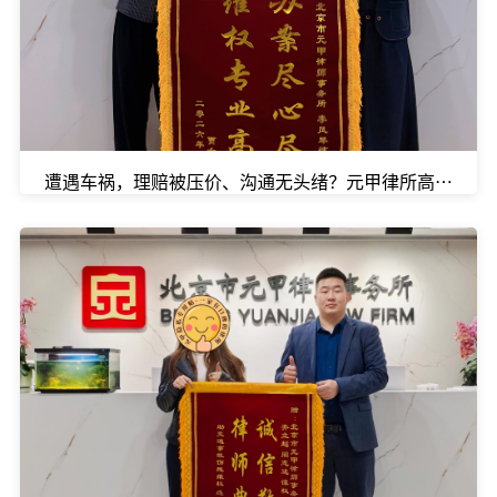
遭遇车祸，理赔被压价、沟通无头绪？元甲律所高效破局