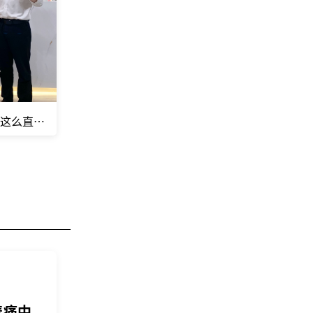
是这么直击灵魂！
悲痛中