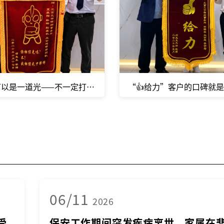
丽的赞誉都更珍贵
可以是一道光——不一定打怪兽，但一定会守护客户
“👍给力”客户的口碑就
06/11
2026
受
保安工作期间突发疾病离世，家属在