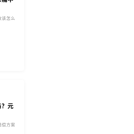
款该怎么
吗？元
赔偿方案