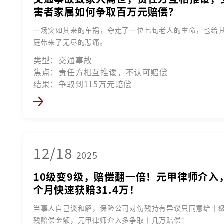
害者家属如何争取百万元赔偿？
一场突如其来的车祸，夺走了一位七旬老人的生命，也给
庭带来了无尽的悲痛。
类型：交通事故
焦点：责任方相互推诿，不认可赔偿
结果：争取到115万元赔偿
12/18
2025
10级变9级，赔偿翻一倍！元甲律师介入
个月快速获赔31.4万！
当事人自己谈和解，保险公司对伤残持有异议只同意给十
残赔偿金额，元甲律师介入多争取十几万赔偿！