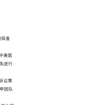
镜探查
中美医
损失进行
诉讼策
甲团队