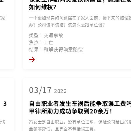
如何维权？
其家
一个更加现实的问题摆在了家人面前：接下来的赔偿
办？公司该不该赔？该怎么去跟单位谈？
类型：交通事故
焦点：工亡
结果：和解获得满意赔偿
03/17
2026
，3
自由职业者发生车祸后能争取误工费
甲律所助力成功争取到20余万！
级伤
冯女士是自由职业，没有单位证明，保险公司给出的
金额非常低，且完全不包括误工费。