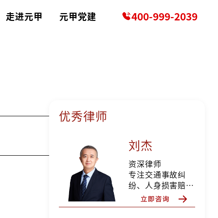
400-999-2039
走进元甲
元甲党建
优秀律师
刘杰
资深律师
专注交通事故纠
纷、人身损害赔偿
等