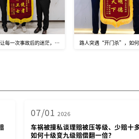
让每一次事故后的迷茫，都变成“钱到账”的踏实
路人突遇“开门杀”，如
07/01
2026
赔
车祸被撞私谈理赔被压等级、少赔十
如何十级变九级赔偿翻一倍？