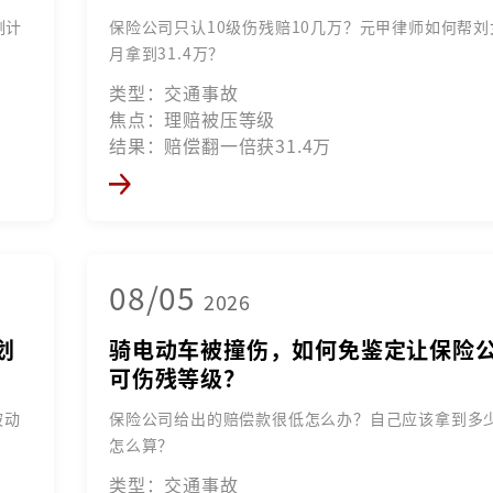
例计
保险公司只认10级伤残赔10几万？元甲律师如何帮刘
月拿到31.4万？
类型：交通事故
焦点：理赔被压等级
结果：赔偿翻一倍获31.4万
08/05
2026
划
骑电动车被撞伤，如何免鉴定让保险
可伤残等级？
被动
保险公司给出的赔偿款很低怎么办？自己应该拿到多
怎么算？
类型：交通事故