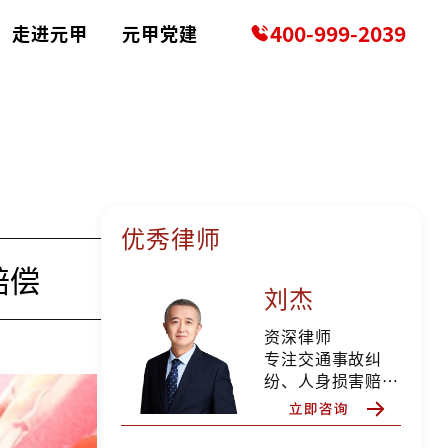
400-999-2039
走进元甲
元甲党建
优秀律师
赔偿
刘杰
资深律师
专注交通事故纠
纷、人身损害赔偿
等