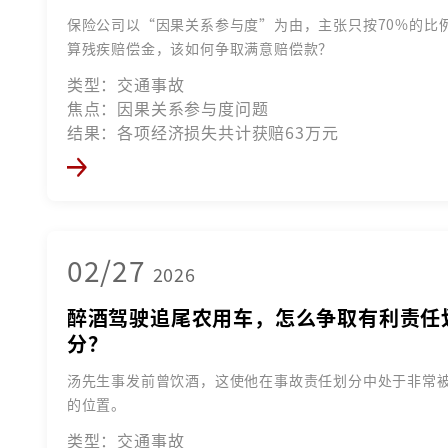
保险公司以“因果关系参与度”为由，主张只按70%的比
算残疾赔偿金，该如何争取满意赔偿款？
类型：交通事故
焦点：因果关系参与度问题
结果：各项经济损失共计获赔63万元
02/27
2026
醉酒驾驶追尾农用车，怎么争取有利责任
分？
汤先生事发前曾饮酒，这使他在事故责任划分中处于非常
的位置。
类型：交通事故