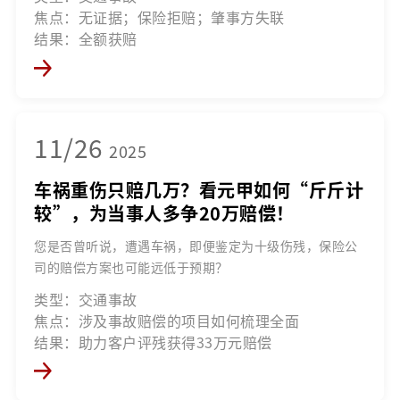
焦点：无证据；保险拒赔；肇事方失联
结果：全额获赔
11/26
2025
车祸重伤只赔几万？看元甲如何“斤斤计
较”，为当事人多争20万赔偿！
您是否曾听说，遭遇车祸，即便鉴定为十级伤残，保险公
司的赔偿方案也可能远低于预期？
类型：交通事故
焦点：涉及事故赔偿的项目如何梳理全面
结果：助力客户评残获得33万元赔偿