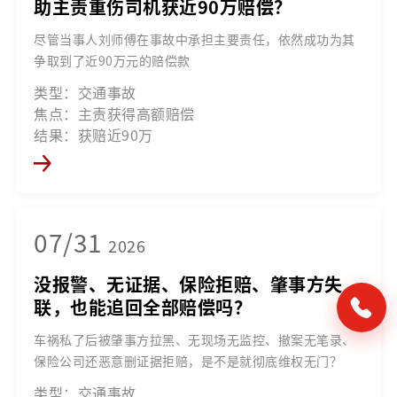
助主责重伤司机获近90万赔偿？
尽管当事人刘师傅在事故中承担主要责任，依然成功为其
争取到了近90万元的赔偿款
类型：交通事故
焦点：主责获得高额赔偿
结果：获赔近90万
07/31
2026
没报警、无证据、保险拒赔、肇事方失
联，也能追回全部赔偿吗？
车祸私了后被肇事方拉黑、无现场无监控、撤案无笔录、
保险公司还恶意删证据拒赔，是不是就彻底维权无门？
类型：交通事故