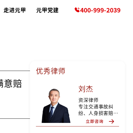
400-999-2039
走进元甲
元甲党建
优秀律师
满意赔
刘杰
资深律师
专注交通事故纠
纷、人身损害赔偿
等