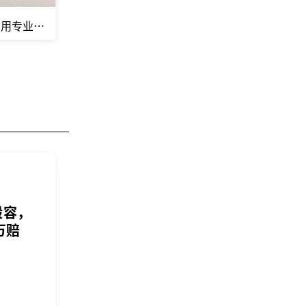
的人！
们用专业说话！
毁容，
万赔