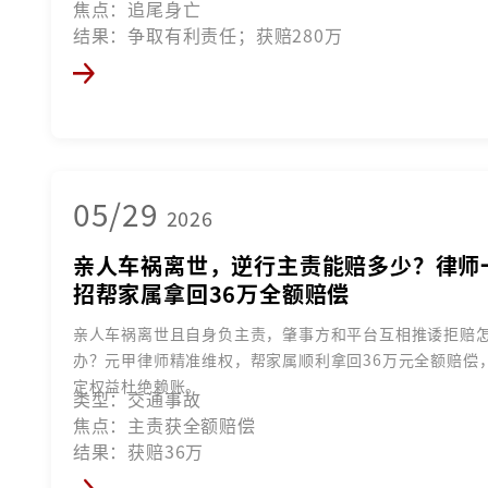
焦点：追尾身亡
结果：争取有利责任；获赔280万
05/29
2026
亲人车祸离世，逆行主责能赔多少？律师
招帮家属拿回36万全额赔偿
亲人车祸离世且自身负主责，肇事方和平台互相推诿拒赔
办？元甲律师精准维权，帮家属顺利拿回36万元全额赔偿
定权益杜绝赖账。
类型：交通事故
焦点：主责获全额赔偿
结果：获赔36万