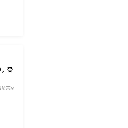
诿，受
也给其家