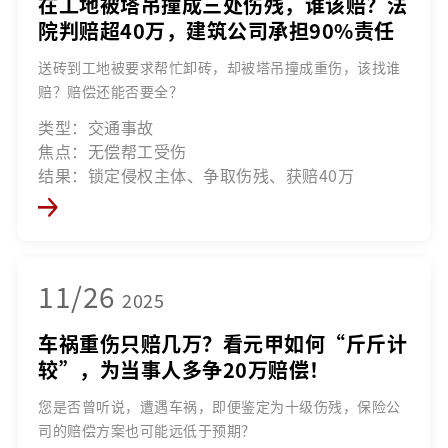
在工地被塔吊撞成三处伤残，谁该赔？法
院判赔超40万，建筑公司承担90%责任
送砖到工地被要求帮忙卸砖，却被塔吊撞成重伤，该找谁
赔？赔偿还能否要全？
类型：交通事故
焦点：无偿帮工受伤
结果：锁定侵权主体、争取伤残、获赔40万
11/26
2025
车祸重伤只赔几万？看元甲如何“斤斤计
较”，为当事人多争20万赔偿！
您是否曾听说，遭遇车祸，即便鉴定为十级伤残，保险公
司的赔偿方案也可能远低于预期？