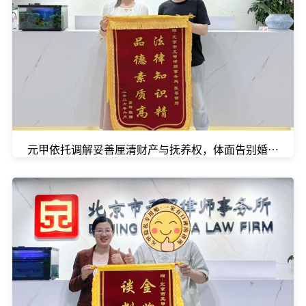
元甲依托调解妥善厘清财产与抚养权，体面告别婚姻。