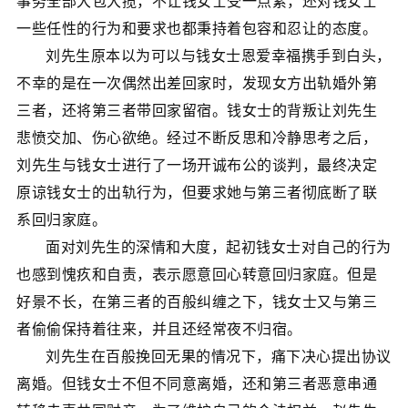
事务全部大包大揽，不让钱女士受一点累，还对钱女士
一些任性的行为和要求也都秉持着包容和忍让的态度。
刘先生原本以为可以与钱女士恩爱幸福携手到白头，
不幸的是在一次偶然出差回家时，发现女方出轨婚外第
三者，还将第三者带回家留宿。钱女士的背叛让刘先生
悲愤交加、伤心欲绝。经过不断反思和冷静思考之后，
刘先生与钱女士进行了一场开诚布公的谈判，最终决定
原谅钱女士的出轨行为，但要求她与第三者彻底断了联
系回归家庭。
面对刘先生的深情和大度，起初钱女士对自己的行为
也感到愧疚和自责，表示愿意回心转意回归家庭。但是
好景不长，在第三者的百般纠缠之下，钱女士又与第三
者偷偷保持着往来，并且还经常夜不归宿。
刘先生在百般挽回无果的情况下，痛下决心提出协议
离婚。但钱女士不但不同意离婚，还和第三者恶意串通