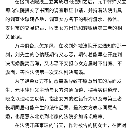
在接到法院线上立案成功的通知之后，元甲律师又立
即向法院提交了书面的调查取证申请，并持着法院出具
的调查令辗转各地，调查女方名下的银行流水、微信、
支付宝的交易记录，收集女方出轨和转账给第三者的相
关证据。
万事俱备只欠东风，在收到外地法院开庭通知的那一
刻，刘先生的心情既期待又忐忑，期待着能早点开庭判
决离婚脱离苦海，又忐忑不安担心女方届时不出庭、不
露面，害怕法院第一次无法判决离婚。
为了避免女方不同意离婚导致不愿意出庭的局面发
生，元甲律师又主动与女方沟通面谈，摆事实讲道理，
晓之以理动之以情，指出女方的过错行为以及与第三者
长期同居可能产生的法律后果，最终女方表示同意离
婚，也愿意从北京到老家的法院参加诉讼庭审。
在法院开庭审理的当天，作为被告的钱女士，在面对