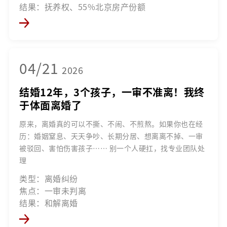
结果：抚养权、55%北京房产份额
04/21
2026
结婚12年，3个孩子，一审不准离！我终
于体面离婚了
原来，离婚真的可以不撕、不闹、不煎熬。如果你也在经
历：婚姻窒息、天天争吵、长期分居、想离离不掉、一审
被驳回、害怕伤害孩子…… 别一个人硬扛，找专业团队处
理
类型：离婚纠纷
焦点：一审未判离
结果：和解离婚