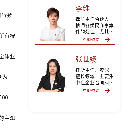
供常年法律顾问服
李维
务，服务企业类型
进行数
包括物业公司、供
律所主任合伙人、党支部书记、物业部主任
暖公司、地产公司
精通各类民商事案
等。 主要负责企
件的处理，尤其擅
所有按
业法律咨询、法律
长物业领域纠纷、
顾问、项目谈判、
公司领域纠纷、各
防范法律风险、执
类合同纠纷、债权
全体业
行国家法律、法
债务等各类诉讼及
张世娥
规，依法对企业重
非诉讼法律服务。
大经营决策提出法
为全国多家大型央
律所主任、资深办案律师
律意见、参与起
企、国企、私企等
擅长领域：主要集
务为
草、审核企业重要
单位提供常年法律
中在企业合同纠
的规章制度、合同
顾问服务，李维律
纷、物业纠纷、人
审核及签订、企业
师作为企业法律顾
身损害赔偿纠纷、
00
的诉讼和非诉讼等
问团队负责人，历
交通事故纠纷、婚
法律事务工作，具
经多年风雨、稳步
姻家庭纠纷、遗产
有丰富的实战经
发展，专业的律师
继承纠纷等诉讼事
的主观
验。
团队、综合化的服
务。
务领域、公司化的