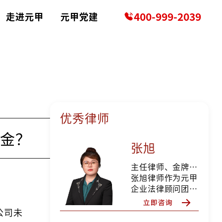
400-999-2039
走进元甲
元甲党建
优秀律师
约金？
张旭
主任律师、金牌培训讲师
张旭律师作为元甲
企业法律顾问团队
成员之一，为全国
多家大型央企、国
公司未
企、私企等单位提