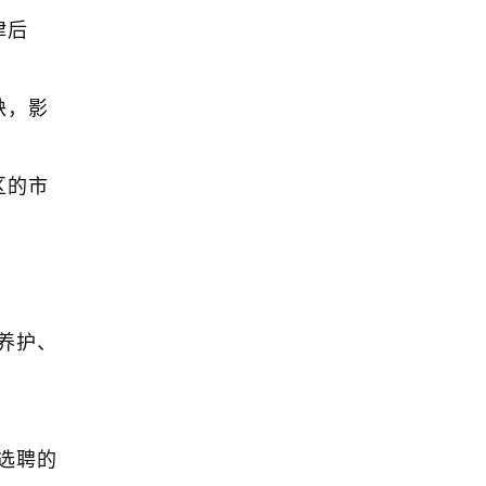
律后
缺，影
区的市
。
养护、
选聘的