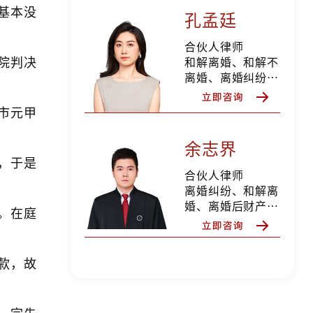
基本没
纠纷、债权债务纠
孔孟廷
纷、私人律师等
合伙人律师
院判决
和解离婚、和解不
离婚、离婚纠纷、
离婚后财产纠纷、
抚养权纠纷、抚养
市元甲
费纠纷、探望权纠
纷、变更抚养权纠
余志界
纷、遗产继承纠纷
，于是
分家析产纠纷，擅
合伙人律师
长家庭财富规划，
离婚纠纷、和解离
私人律师等
婚、离婚后财产纠
。在庭
纷、股权期权分
割、财富规划、遗
产继承纠纷、分家
款，故
析产纠纷、合同纠
纷、劳动争议纠
纷、债权债务、侵
，宗先
权纠纷等