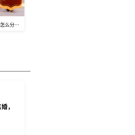
产怎么分？调解成功，再获锦旗一面！
离婚，