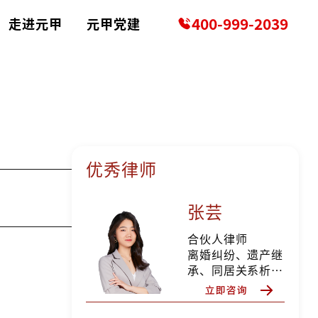
400-999-2039
走进元甲
元甲党建
优秀律师
张芸
合伙人律师
离婚纠纷、遗产继
承、同居关系析产
纠纷、分家析产纠
纷、所有权确认纠
纷、确认合同无效