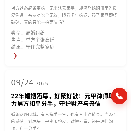
对方铁心起诉离婚，无出轨无家暴，却深陷婚姻僵局？反
复沟通、亲友劝说全无效，眼看多年婚姻、孩子家庭即将
破碎，真的只能一拍两散吗？
类型：离婚纠纷
焦点：单方主张离婚
结果：守住完整家庭
09/24
2025
22年婚姻落幕，好聚好散！元甲律师助
力男方和平分手，守护财产与亲情
婚姻这座围城，有人携手一生，也有人中途转身。当22年
的感情走到尽头，是撕破脸皮、对簿公堂，还是理性沟
通、和平分手？