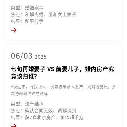
类型：婚姻家事
焦点：和解离婚、缓和女士关系
结果：和平分手
06/03
2025
七旬再婚妻子 VS 前妻儿子，婚内房产究
竟该归谁？
4次庭审，寻找证人，调查被继承人财产，向对方施压，多
次协商最终达成调解
类型：遗产继承
焦点：确认合同无效、调解谈判
结果：获2套北京房产、价值超千万