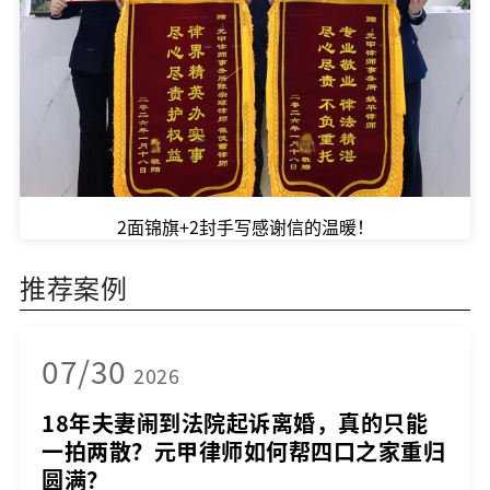
2面锦旗+2封手写感谢信的温暖！
推荐案例
07/30
2026
18年夫妻闹到法院起诉离婚，真的只能
一拍两散？元甲律师如何帮四口之家重归
圆满？