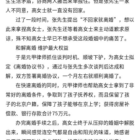
生生活矛盾，协商两人搬出来单独住。但是张先生一家
人不同意，高女士就一直没有回家。
过了一段时间，张先生提出“不回家就离婚”，想以
此来拿捏高女士，张先生还等着高女士来主动道歉求原
谅，殊不知高女士早已不想承受这段婚姻中的痛苦了。
和解离婚 维护最大权益
于是元甲律师抓住谈判时机、顺坡下驴，为高女士拟
定《离婚协议书》，通过与张先生多次谈判后达成和
解，双方签署离婚协议，一个月左右就顺利离婚了。
在快速离婚的同时，元甲律师也帮助高女士拿到了非
常好的离婚条件，争取到了孩子抚养权，而且保留了孩
子的北京户籍，保障了孩子能够在京上学；获得房屋补
偿款、银行存款合计75万元。
办完离婚手续之后，高女士终于从压抑的婚姻中解脱
出来，瞬间感觉连空气都是自由和阳光的味道，她感谢