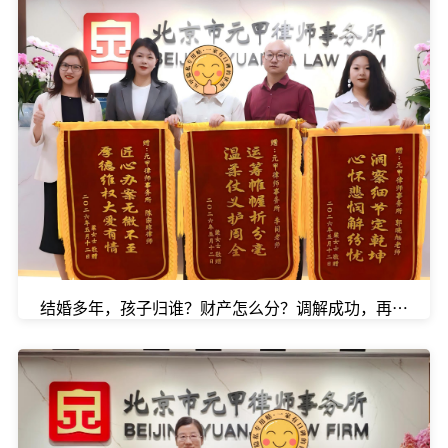
结婚多年，孩子归谁？财产怎么分？调解成功，再获锦旗