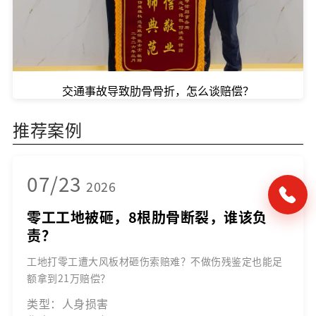
交通事故导致肋骨骨折，怎么谈赔偿？
推荐案例
07/23
2026
零工工地被砸，8根肋骨断裂，谁该负
责？
工地打零工遭大风板材砸伤索赔难？不做伤残鉴定也能足
额拿到21万赔偿？
类型：人身损害