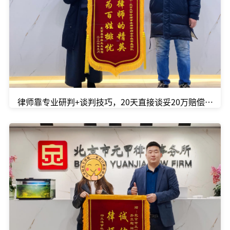
律师靠专业研判+谈判技巧，20天直接谈妥20万赔偿款！