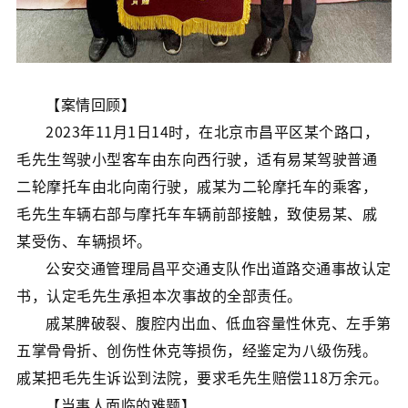
【案情回顾】
2023年11月1日14时，在北京市昌平区某个路口，
毛先生驾驶小型客车由东向西行驶，适有易某驾驶普通
二轮摩托车由北向南行驶，戚某为二轮摩托车的乘客，
毛先生车辆右部与摩托车车辆前部接触，致使易某、戚
某受伤、车辆损坏。
公安交通管理局昌平交通支队作出道路交通事故认定
书，认定毛先生承担本次事故的全部责任。
戚某脾破裂、腹腔内出血、低血容量性休克、左手第
五掌骨骨折、创伤性休克等损伤，经鉴定为八级伤残。
戚某把毛先生诉讼到法院，要求毛先生赔偿118万余元。
【当事人面临的难题】