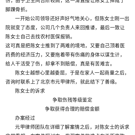
伤，由于卫生间台阶较高，这一滑直接让陈女士摔成了
脚踝骨折。
一开始公司领导还好声好气地关心，但陈女士刚一出
院就变了态度，公司几个负责人来回推诿，最后一致让
陈女士自己去找农村医保报销。
这可真是把陈女士推到了两难的境地，又要自己顶着医
药费的经济压力，又要拖着带有伤痛的身体以谋生计，
给人干活受了伤，却拿不到赔偿，真是有苦难言。
陈女士越想心里越委屈，于是在家人一起商量之后，
咨询时联系上了北京市元甲律所，就此结下了善缘。
陈女士的诉求
争取伤残等级鉴定
争取获得合理的赔偿金额
办案经过
元甲律师团队在详细了解案情之后，对陈女士的诉求