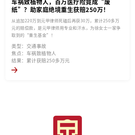
车祸致植物人，百万医疗险竟成“废
纸”？助家庭绝境重生获赔250万！
从追加220万到元甲律师死磕后再获30万，累计250多万
元的赔偿款，是元甲律师用专业和汗水，为徐女士一家争
取到的“重生基金”！
类型：交通事故
焦点：车祸致植物人
结果：累计获赔250多万元