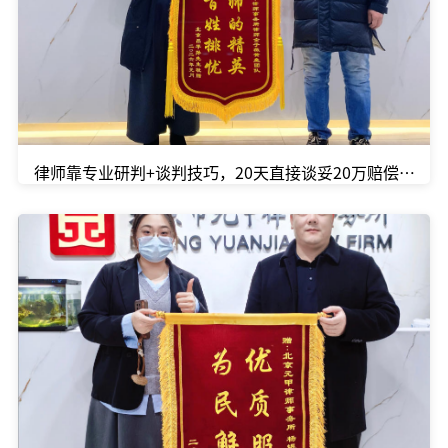
律师靠专业研判+谈判技巧，20天直接谈妥20万赔偿款！