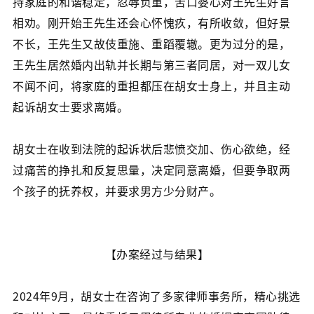
持家庭的和谐稳定，忍辱负重，苦口婆心对王先生好言
相劝。刚开始王先生还会心怀愧疚，有所收敛，但好景
不长，王先生又故伎重施、重蹈覆辙。更为过分的是，
王先生居然婚内出轨并长期与第三者同居，对一双儿女
不闻不问，将家庭的重担都压在胡女士身上，并且主动
起诉胡女士要求离婚。
胡女士在收到法院的起诉状后悲愤交加、伤心欲绝，经
过痛苦的挣扎和反复思量，决定同意离婚，但要争取两
个孩子的抚养权，并要求男方少分财产。
【办案经过与结果】
2024年9月，胡女士在咨询了多家律师事务所，精心挑选