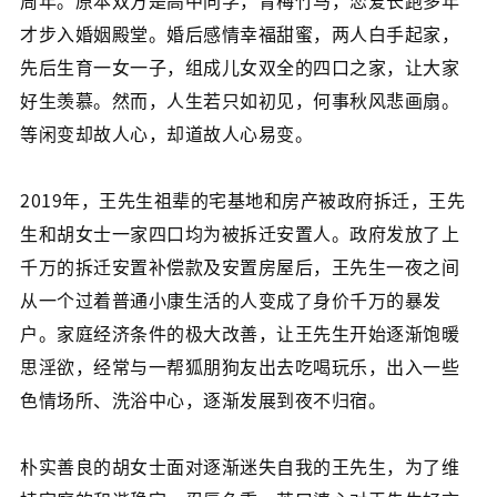
周年。原本双方是高中同学，青梅竹马，恋爱长跑多年
才步入婚姻殿堂。婚后感情幸福甜蜜，两人白手起家，
先后生育一女一子，组成儿女双全的四口之家，让大家
好生羡慕。然而，人生若只如初见，何事秋风悲画扇。
等闲变却故人心，却道故人心易变。
2019年，王先生祖辈的宅基地和房产被政府拆迁，王先
生和胡女士一家四口均为被拆迁安置人。政府发放了上
千万的拆迁安置补偿款及安置房屋后，王先生一夜之间
从一个过着普通小康生活的人变成了身价千万的暴发
户。家庭经济条件的极大改善，让王先生开始逐渐饱暖
思淫欲，经常与一帮狐朋狗友出去吃喝玩乐，出入一些
色情场所、洗浴中心，逐渐发展到夜不归宿。
朴实善良的胡女士面对逐渐迷失自我的王先生，为了维