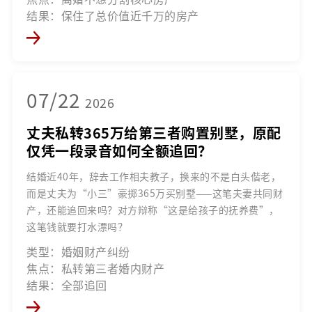
结果：保住了总价值近千万的房产
07/22
2026
丈夫私转365万给第三者购置别墅，原配
仅凭一段录音如何全额追回？
结婚近40年，辞去工作相夫教子，换来的不是白头偕老，
而是丈夫为“小三”豪掷365万买别墅——这笔夫妻共同财
产，还能追回来吗？对方辩称“这是给孩子的抚养费”，
这笔钱就要打水漂吗？
类型：婚姻财产纠纷
焦点：私转第三者婚内财产
结果：全部追回