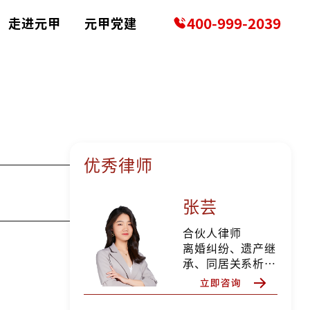
400-999-2039
走进元甲
元甲党建
优秀律师
张芸
合伙人律师
离婚纠纷、遗产继
承、同居关系析产
纠纷、分家析产纠
纷、所有权确认纠
纷、确认合同无效