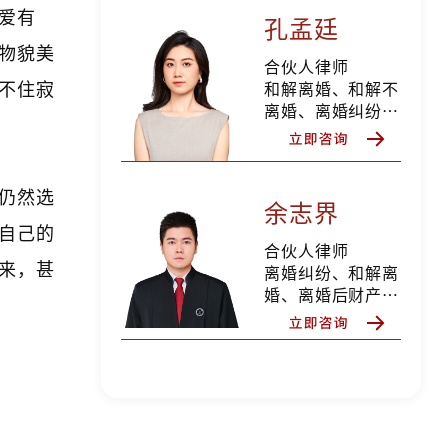
爱有
纠纷、债权债务纠
孔孟廷
纷、私人律师等
物貌美
合伙人律师
不住寂
和解离婚、和解不
离婚、离婚纠纷、
离婚后财产纠纷、
抚养权纠纷、抚养
费纠纷、探望权纠
仍然选
纷、变更抚养权纠
余志界
纷、遗产继承纠纷
自己的
分家析产纠纷，擅
合伙人律师
长家庭财富规划，
来，甚
离婚纠纷、和解离
私人律师等
婚、离婚后财产纠
纷、股权期权分
割、财富规划、遗
产继承纠纷、分家
析产纠纷、合同纠
纷、劳动争议纠
纷、债权债务、侵
权纠纷等