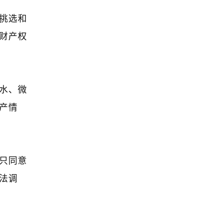
挑选和
财产权
水、微
产情
只同意
法调