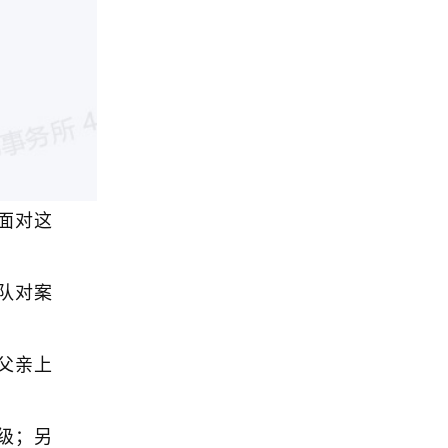
面对这
队对案
父亲上
级；另