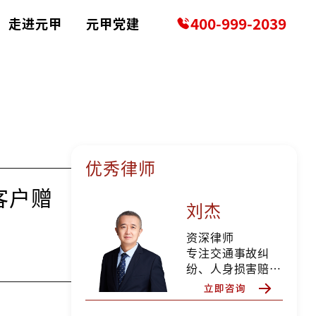
400-999-2039
走进元甲
元甲党建
优秀律师
客户赠
刘杰
资深律师
专注交通事故纠
纷、人身损害赔偿
等