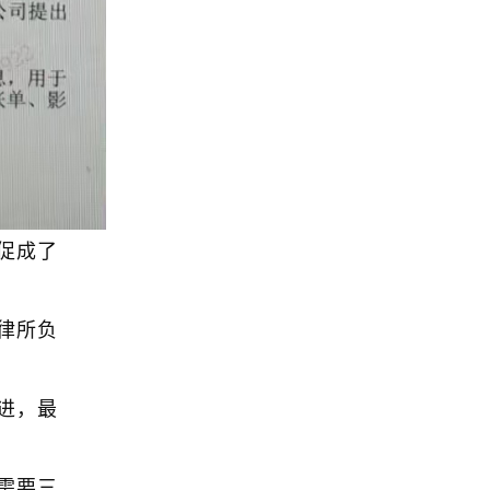
促成了
律所负
进，最
需要三