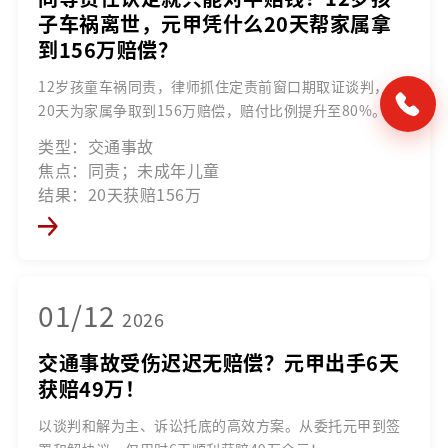
子车祸离世，元甲凭什么20天帮家属拿
到156万赔偿？
12岁孩童车祸同责，律师抓住定责前窗口期取证谈判，仅
20天为家属争取到156万赔偿，赔付比例提升至80%。
类型：交通事故
焦点：同责；未成年儿童
结果：20天获赔156万
01/12
2026
交通事故受伤迟迟无赔偿？元甲出手6天
获赔49万！
以谈判和解为主、诉讼托底的高效方案。从委托元甲到签