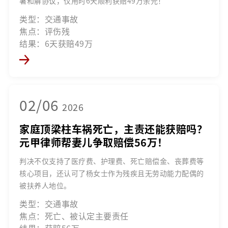
署和解协议，仅用时6天顺利获赔49万余元！
类型：交通事故
焦点：评伤残
结果：6天获赔49万
02/06
2026
家庭顶梁柱车祸死亡，主责还能获赔吗？
元甲律师帮妻儿争取赔偿56万！
判决不仅支持了医疗费、护理费、死亡赔偿金、丧葬费等
核心项目，还认可了杨女士作为残疾且无劳动能力配偶的
被扶养人地位。
类型：交通事故
焦点：死亡、被认定主要责任