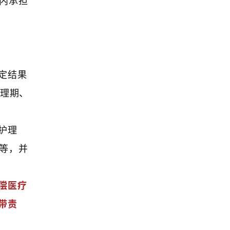
定结果
护理期、
护理
等，并
偿医疗
带责