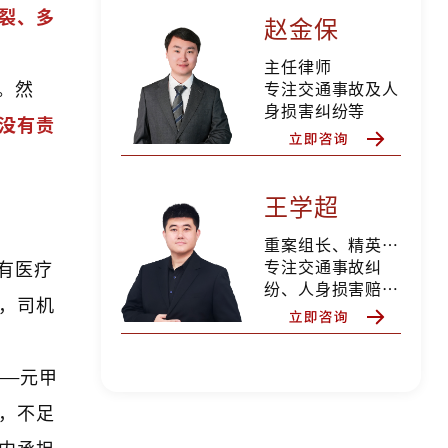
裂、多
赵金保
主任律师
。然
专注交通事故及人
身损害纠纷等
没有责
王学超
重案组长、精英律师
专注交通事故纠
有医疗
纷、人身损害赔
，司机
偿、合同纠纷、婚
姻家事等
——元甲
，不足
内承担