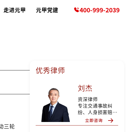
400-999-2039
走进元甲
元甲党建
优秀律师
刘杰
资深律师
专注交通事故纠
纷、人身损害赔偿
等
动三轮