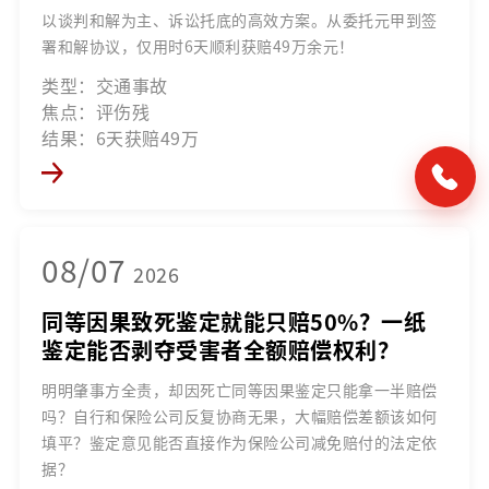
以谈判和解为主、诉讼托底的高效方案。从委托元甲到签
署和解协议，仅用时6天顺利获赔49万余元！
类型：交通事故
焦点：评伤残
结果：6天获赔49万
08/07
2026
同等因果致死鉴定就能只赔50%？一纸
鉴定能否剥夺受害者全额赔偿权利？
明明肇事方全责，却因死亡同等因果鉴定只能拿一半赔偿
吗？自行和保险公司反复协商无果，大幅赔偿差额该如何
填平？鉴定意见能否直接作为保险公司减免赔付的法定依
据？