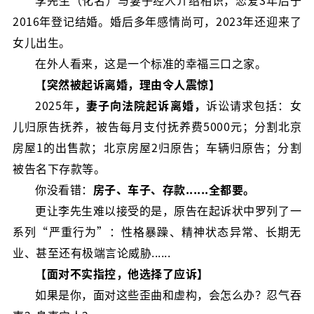
李先生（化名）与妻子经人介绍相识，恋爱3年后于
2016年登记结婚。婚后多年感情尚可，2023年还迎来了
女儿出生。
在外人看来，这是一个标准的幸福三口之家。
【突然被起诉离婚，理由令人震惊】
2025年
，
妻子向法院起诉离婚
，
诉讼请求包括：女
儿归原告抚养，被告每月支付抚养费5000元；分割北京
房屋1的出售款；北京房屋2归原告；车辆归原告；分割
被告名下存款等。
你没看错：
房子、车子、存款......全都要。
更让李先生难以接受的是，原告在起诉状中罗列了一
系列“严重行为”：性格暴躁、精神状态异常、长期无
业、甚至还有极端言论威胁......
【面对不实指控，他选择了应诉】
如果是你，面对这些歪曲和虚构，会怎么办？忍气吞