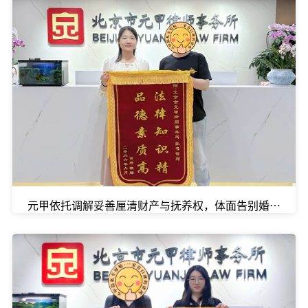
元甲依托调解妥善厘清财产与抚养权，体面告别婚姻。