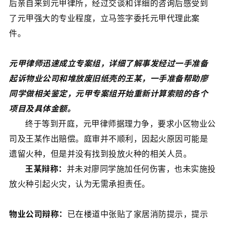
后亲自来到元甲律所，经过交谈和详细的咨询后感受到
了元甲强大的专业程度，立马签字委托元甲代理此案
件。
元甲律师迅速成立专案组，详细了解事发经过一手准备
起诉物业公司和堆放废旧纸壳的王某，一手准备帮助廖
同学做相关鉴定，元甲专案组开始重新计算索赔的各个
项目及具体金额。
终于等到开庭，元甲律师据理力争，要求小区物业公
司及王某作出赔偿。庭审并不顺利，因起火原因可能是
遗留火种，但是并没有找到投放火种的相关人员。
王某辩称：
并未对廖同学施加任何伤害，也未实施投
放火种引起火灾，认为无需承担责任。
物业公司辩称：
已在楼道中张贴了家居消防提示，提示