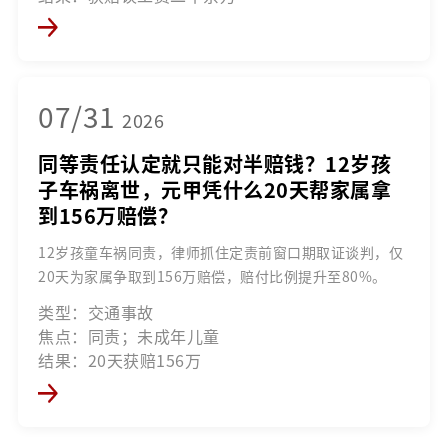
07/31
2026
同等责任认定就只能对半赔钱？12岁孩
子车祸离世，元甲凭什么20天帮家属拿
到156万赔偿？
12岁孩童车祸同责，律师抓住定责前窗口期取证谈判，仅
20天为家属争取到156万赔偿，赔付比例提升至80%。
类型：交通事故
焦点：同责；未成年儿童
结果：20天获赔156万