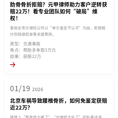
肋骨骨折拒赔？元甲律师助力客户逆转获
赔22万！看专业团队如何“破局”维
权！
事故全责方保险公司以“单方鉴定不认可”为由，拒绝赔
付伤残赔偿金等关键费用。
类型：交通事故
焦点：帮助多争取3万元
结果：获赔22万
01/19
2026
北京车祸导致腰椎骨折，如何免鉴定获赔
近22万？
锦旗上“贺老师太棒了”“刘律师太牛了”的朴素话语，