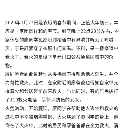
2020年1月27日是农历的春节期间，正值大年初三，本
应是一家团圆祥和的春节。到了晚上22点20分左右，在
家休息的廖同学忽然听到楼道中有异响并听到了呼喊
声，于是赶紧穿了衣服出门查看。不料，是一楼楼道中
着火了，着火的是楼下单元门口公共通道区域中的杂
物。
廖同学看到此景赶忙从楼梯间下楼帮助他人逃生，并全
力帮忙救火。此时，在家附近的廖爸爸也得知自家单元
楼着火和邻居赶忙前来救火。与此同时，有的居民拨打
了119救火电话，等待消防员的到来。
火势汹汹，开始蔓延，廖同学在帮助他人逃生和救火的
过程中不幸被烟雾熏倒，大火烧到了廖同学的身上，他
倒在了大火中。此时的居民和廖爸爸都在全力救火，消