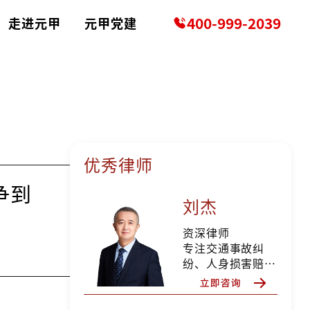
400-999-2039
走进元甲
元甲党建
优秀律师
争到
刘杰
资深律师
专注交通事故纠
纷、人身损害赔偿
等