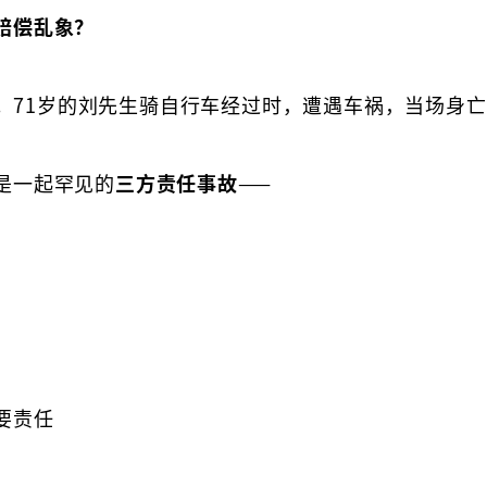
赔偿乱象？
路口。71岁的刘先生骑自行车经过时，遭遇车祸，当场身
是一起罕见的
三方责任事故
——
要责任